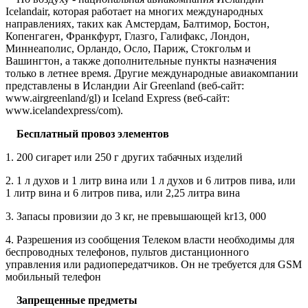
Icelandair, которая работает на многих международных
направлениях, таких как Амстердам, Балтимор, Бостон,
Копенгаген, Франкфурт, Глазго, Галифакс, Лондон,
Миннеаполис, Орландо, Осло, Париж, Стокгольм и
Вашингтон, а также дополнительные пункты назначения
только в летнее время. Другие международные авиакомпании
представлены в Исландии Air Greenland (веб-сайт:
www.airgreenland/gl) и Iceland Express (веб-сайт:
www.icelandexpress/com).
Бесплатный провоз элементов
1. 200 сигарет или 250 г других табачных изделий
2. 1 л духов и 1 литр вина или 1 л духов и 6 литров пива, или
1 литр вина и 6 литров пива, или 2,25 литра вина
3. Запасы провизии до 3 кг, не превышающей kr13, 000
4. Разрешения из сообщения Телеком власти необходимы для
беспроводных телефонов, пультов дистанционного
управления или радиопередатчиков. Он не требуется для GSM
мобильный телефон
Запрещенные предметы