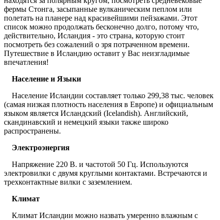
находятся за полярным кругом, посмотреть средневековые
фермы Стонга, засыпанные вулканическим пеплом или
полетать на планере над красивейшими пейзажами. Этот
список можно продолжать бесконечно долго, потому что,
действительно, Исландия - это страна, которую стоит
посмотреть без сожалений о зря потраченном времени.
Путешествие в Исландию оставит у Вас неизгладимые
впечатления!
Население и Языки
Население Исландии составляет только 299,38 тыс. человек
(самая низкая плотность населения в Европе) и официальным
языком является Исландский (Icelandish). Английский,
скандинавский и немецкий языки также широко
распространены.
Электроэнергия
Напряжение 220 В. и частотой 50 Гц. Используются
электровилки с двумя круглыми контактами. Встречаются и
трехконтактные вилки с заземлением.
Климат
Климат Исландии можно назвать умеренно влажным с