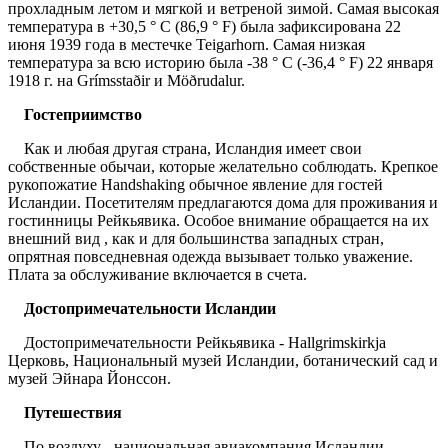
прохладным летом и мягкой и ветреной зимой. Самая высокая
температура в +30,5 ° C (86,9 ° F) была зафиксирована 22
июня 1939 года в местечке Teigarhorn. Самая низкая
температура за всю историю была -38 ° С (-36,4 ° F) 22 января
1918 г. на Grímsstaðir и Möðrudalur.
Гостеприимство
Как и любая другая страна, Исландия имеет свои
собственные обычаи, которые желательно соблюдать. Крепкое
рукопожатие Handshaking обычное явление для гостей
Исландии. Посетителям предлагаются дома для проживания и
гостинницы Рейкьявика. Особое внимание обращается на их
внешний вид , как и для большинства западных стран,
опрятная повседневная одежда вызывает только уважение.
Плата за обслуживание включается в счета.
Достопримечательности Исландии
Достопримечательности Рейкьявика - Hallgrimskirkja
Церковь, Национальный музей Исландии, ботанический сад и
музей Эйнара Йонссон.
Путешествия
По воздуху - национальная авиакомпания Исландии