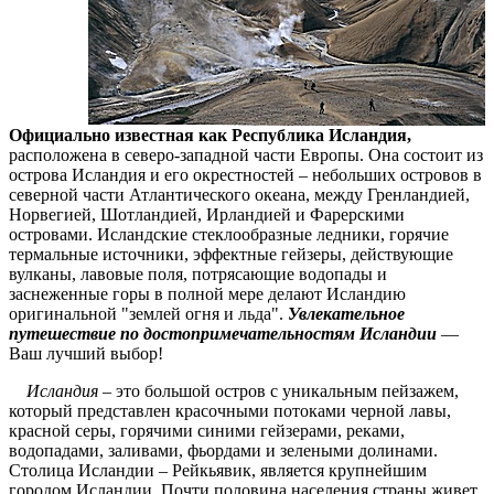
Официально известная как Республика Исландия,
расположена в северо-западной части Европы. Она состоит из
острова Исландия и его окрестностей – небольших островов в
северной части Атлантического океана, между Гренландией,
Норвегией, Шотландией, Ирландией и Фарерскими
островами. Исландские стеклообразные ледники, горячие
термальные источники, эффектные гейзеры, действующие
вулканы, лавовые поля, потрясающие водопады и
заснеженные горы в полной мере делают Исландию
оригинальной "землей огня и льда".
Увлекательное
путешествие по достопримечательностям Исландии
―
Ваш лучший выбор!
Исландия
– это большой остров с уникальным пейзажем,
который представлен красочными потоками черной лавы,
красной серы, горячими синими гейзерами, реками,
водопадами, заливами, фьордами и зелеными долинами.
Столица Исландии – Рейкьявик, является крупнейшим
городом Исландии. Почти половина населения страны живет